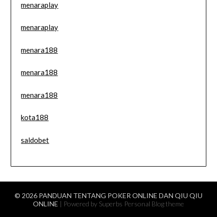
menaraplay
menaraplay
menara188
menara188
menara188
kota188
saldobet
© 2026 PANDUAN TENTANG POKER ONLINE DAN QIU QIU
ONLINE
| Powered by Superbs
Personal Blog theme