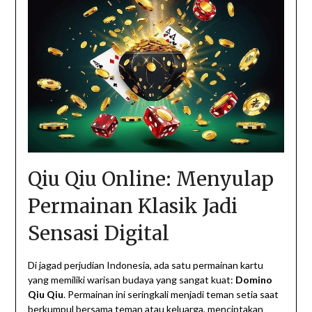
Qiu Qiu Online: Menyulap
Permainan Klasik Jadi
Sensasi Digital
Di jagad perjudian Indonesia, ada satu permainan kartu
yang memiliki warisan budaya yang sangat kuat:
Domino
Qiu Qiu
. Permainan ini seringkali menjadi teman setia saat
berkumpul bersama teman atau keluarga, menciptakan