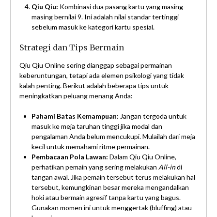
Qiu Qiu:
Kombinasi dua pasang kartu yang masing-
masing bernilai 9. Ini adalah nilai standar tertinggi
sebelum masuk ke kategori kartu spesial.
Strategi dan Tips Bermain
Qiu Qiu Online sering dianggap sebagai permainan
keberuntungan, tetapi ada elemen psikologi yang tidak
kalah penting. Berikut adalah beberapa tips untuk
meningkatkan peluang menang Anda:
Pahami Batas Kemampuan:
Jangan tergoda untuk
masuk ke meja taruhan tinggi jika modal dan
pengalaman Anda belum mencukupi. Mulailah dari meja
kecil untuk memahami ritme permainan.
Pembacaan Pola Lawan:
Dalam Qiu Qiu Online,
perhatikan pemain yang sering melakukan
All-in
di
tangan awal. Jika pemain tersebut terus melakukan hal
tersebut, kemungkinan besar mereka mengandalkan
hoki atau bermain agresif tanpa kartu yang bagus.
Gunakan momen ini untuk menggertak (bluffing) atau