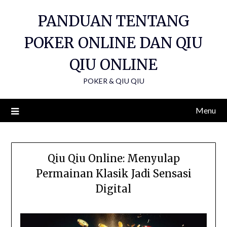
Skip
PANDUAN TENTANG
to
content
POKER ONLINE DAN QIU
QIU ONLINE
POKER & QIU QIU
Menu
Qiu Qiu Online: Menyulap
Permainan Klasik Jadi Sensasi
Digital